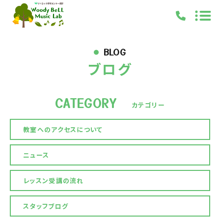
TOP
BLOG
ブログ
PICKUP
ABOUT
CATEGORY
LEARNING
カテゴリー
NEWS
教室へのアクセスについて
BLOG
ACCESS
ニュース
レッスン受講の流れ
キャンペーン
お知らせ
ブログ
お問い合わせ
スタッフブログ