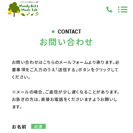
TOP
CONTACT
お問い合わせ
PICKUP
ABOUT
LEARNING
お問い合わせはこちらのメールフォームより承ります。
必
要事項をご入力のうえ
「送信する」ボタンをクリックして
NEWS
ください。
BLOG
※メールの場合、ご返信が少し遅くなることがあります。
ACCESS
お急ぎの方は、直接お電話をくださいますようお願いし
ます。
キャンペーン
お知らせ
ブログ
お問い合わせ
お名前